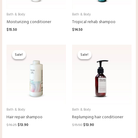
Bath & Body
Bath & Body
Moisturizing conditioner
Tropical rehab shampoo
$
15.50
$
14.50
O
O
O
O
preço
preço
preço
preço
Sale!
Sale!
Sale!
Sale!
original
atual
original
atual
era:
é:
era:
é:
$16.25.
$13.90.
$15.50.
$13.90.
Bath & Body
Bath & Body
Hair repair shampoo
Replumping hair conditioner
$
16.25
$
13.90
$
15.50
$
13.90