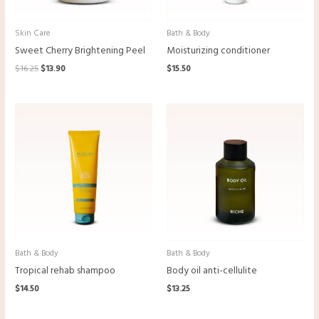
Skin Care
Bath & Body
Sweet Cherry Brightening Peel
Moisturizing conditioner
$
16.25
$
13.90
$
15.50
Bath & Body
Bath & Body
Tropical rehab shampoo
Body oil anti-cellulite
$
14.50
$
13.25