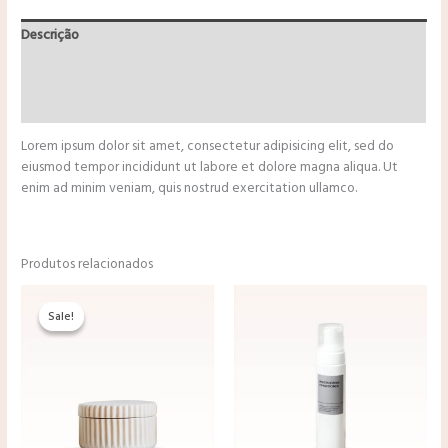
Descrição
Informação adicional
Avaliações (0)
Lorem ipsum dolor sit amet, consectetur adipisicing elit, sed do
eiusmod tempor incididunt ut labore et dolore magna aliqua. Ut
enim ad minim veniam, quis nostrud exercitation ullamco.
Produtos relacionados
O
O
preço
preço
Sale!
Sale!
original
atual
era:
é:
$16.25.
$13.90.