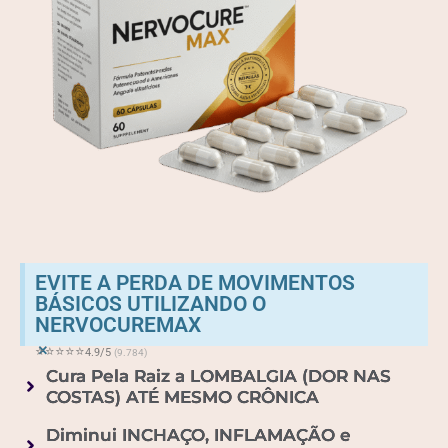
EVITE A PERDA DE MOVIMENTOS
BÁSICOS UTILIZANDO O
NERVOCUREMAX
×
⭐
⭐
⭐
⭐
⭐
4.9/5
(9.784)
Cura Pela Raiz a LOMBALGIA (DOR NAS
COSTAS) ATÉ MESMO CRÔNICA
Diminui INCHAÇO, INFLAMAÇÃO e