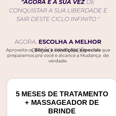
"AGORA É A SUA VEZ
DE
CONQUISTAR A SUA LIBERDADE E
SAIR DESTE CICLO INFINITO "
AGORA,
ESCOLHA A MELHOR
OPÇÃO PRA VOCÊ!
Aproveite os
Bônus e condições especiais
que
preparamos pra você e alcance a Mudança de
verdade.
5 MESES DE TRATAMENTO
+ MASSAGEADOR DE
BRINDE